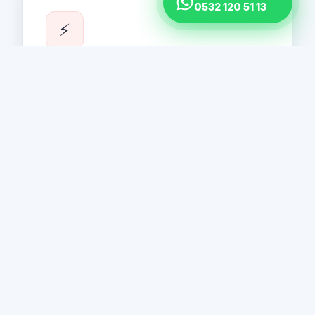
0532 120 51 13
⚡
Minifor Vinç
Minifor kaldırma aracı çok kompakt, hafif ve
kullanımı kolaydır. Sınırsız tel halat uzunluğu ve
dolayısıyla sınırsız kaldırma yüksekliği. Çeşitli
modellerde mevcuttur. Bu vinç sadece yükleri
kaldırmak için değil, aynı zamanda yükleri
herhangi bir yöne çekmek için de uygundur.
Detaylı Bilgi →
⚡