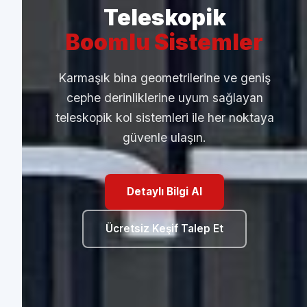
Teleskopik
Çalışma Çözümleri
Boomlu Sistemler
Sistemler
Karmaşık bina geometrilerine ve geniş
cephe derinliklerine uyum sağlayan
teleskopik kol sistemleri ile her noktaya
güvenle ulaşın.
Detaylı Bilgi Al
Detaylı Bilgi Al
Hizmetlerimizi İnceleyin
Ücretsiz Keşif Talep Et
Ücretsiz Keşif Talep Et
Ücretsiz Keşif Talep Et