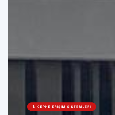
🦾 CEPHE ERIŞIM SISTEMLERI